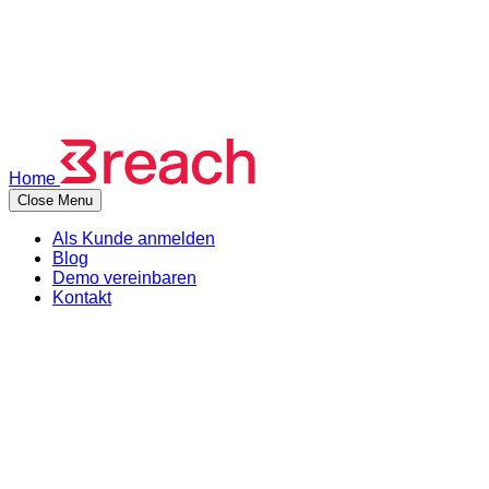
Kontakt
Neuigkeiten
Demo vereinbaren
Als Kunde anmelden
Menu
Home
Close Menu
Als Kunde anmelden
Blog
Demo vereinbaren
Kontakt
Logos:
Download Logo Crimson (transparenter Hintergrund)